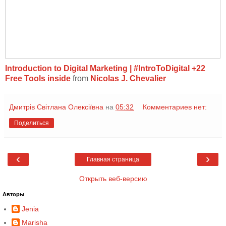
Introduction to Digital Marketing | #IntroToDigital +22
Free Tools inside
from
Nicolas J. Chevalier
Дмитрів Світлана Олексіївна
на
05:32
Комментариев нет:
Поделиться
‹
›
Главная страница
Открыть веб-версию
Авторы
Jenia
Marisha